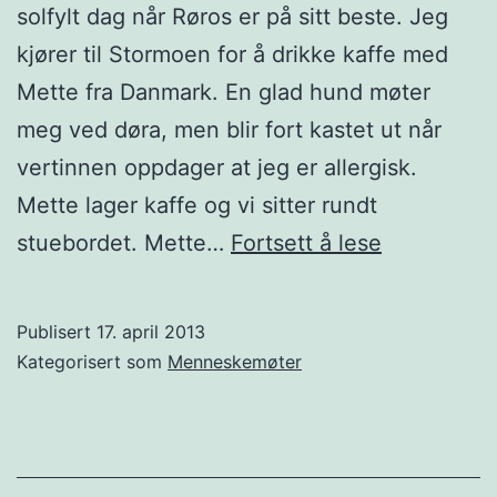
solfylt dag når Røros er på sitt beste. Jeg
kjører til Stormoen for å drikke kaffe med
Mette fra Danmark. En glad hund møter
meg ved døra, men blir fort kastet ut når
vertinnen oppdager at jeg er allergisk.
Mette lager kaffe og vi sitter rundt
Menneske
stuebordet. Mette…
Fortsett å lese
Mette
fra
Publisert
17. april 2013
Danmark
Kategorisert som
Menneskemøter
og
hennes
dukker