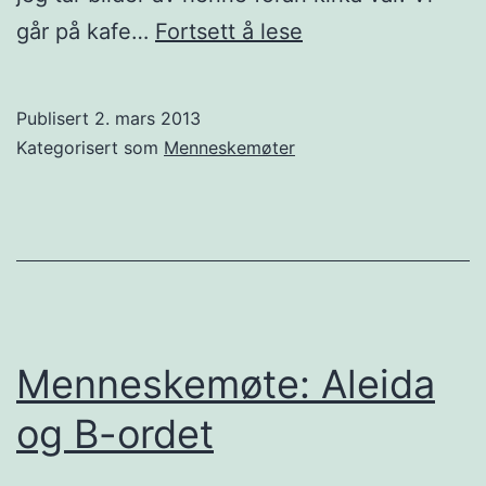
Menneskemøte:
går på kafe…
Fortsett å lese
Energiske
Stefi
Publisert
2. mars 2013
om
Kategorisert som
Menneskemøter
livet
i
Norge
Menneskemøte: Aleida
og B-ordet