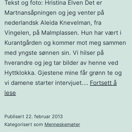
Tekst og foto: Hristina Elven Det er
Martnansåpningen og jeg venter på
nederlandsk Aleida Knevelman, fra
Vingelen, på Malmplassen. Hun har vært i
Kurantgården og kommer mot meg sammen
med yngste sønnen sin. Vi hilser på
hverandre og jeg tar bilder av henne ved
Hyttklokka. Gjestene mine får grønn te og
vi damene starter intervjuet.…
Fortsett å
Menneskemøte:
lese
Aleida
og
Publisert
22. februar 2013
B-
Kategorisert som
Menneskemøter