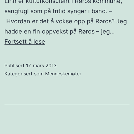
Linn er kulturkonsulent i Røros kommune,
sangfugl som på fritid synger i band. –
Hvordan er det å vokse opp på Røros? Jeg
hadde en fin oppvekst på Røros – jeg…
Menneskemøte:
Fortsett å lese
Den
syngende
Publisert
17. mars 2013
kulturkonsulenten
Kategorisert som
Menneskemøter