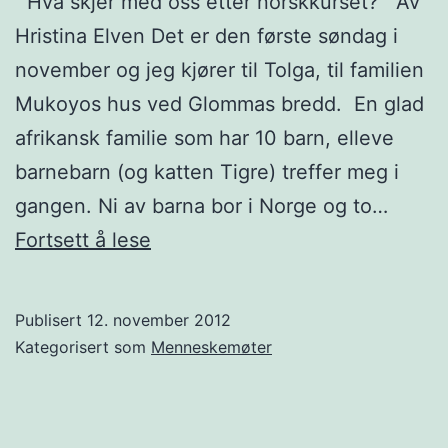
Hva skjer med oss etter norskkurset? Av
Hristina Elven Det er den første søndag i
november og jeg kjører til Tolga, til familien
Mukoyos hus ved Glommas bredd. En glad
afrikansk familie som har 10 barn, elleve
barnebarn (og katten Tigre) treffer meg i
gangen. Ni av barna bor i Norge og to…
Menneskemøte:
Fortsett å lese
Kongolesere
på
Publisert
12. november 2012
Tolga
Kategorisert som
Menneskemøter