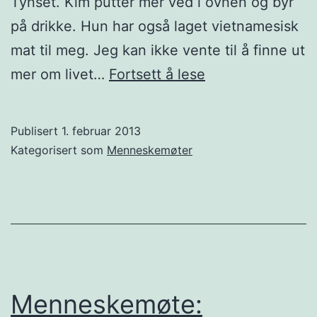
Tynset. Kim putter mer ved i ovnen og byr
på drikke. Hun har også laget vietnamesisk
mat til meg. Jeg kan ikke vente til å finne ut
Menneskemøte:
mer om livet…
Fortsett å lese
Kim
Van
Publisert
1. februar 2013
Tran
Kategorisert som
Menneskemøter
fra
Vietnam
Menneskemøte: