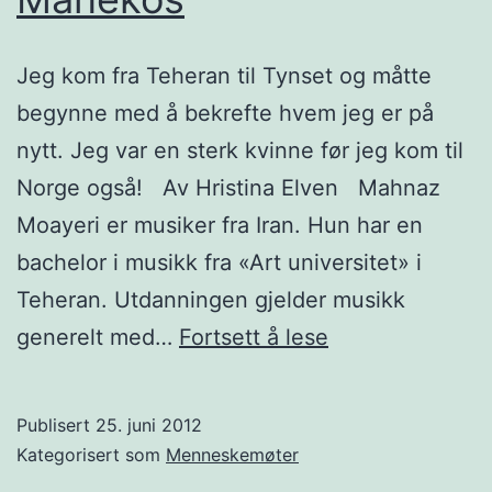
Jeg kom fra Teheran til Tynset og måtte
begynne med å bekrefte hvem jeg er på
nytt. Jeg var en sterk kvinne før jeg kom til
Norge også! Av Hristina Elven Mahnaz
Moayeri er musiker fra Iran. Hun har en
bachelor i musikk fra «Art universitet» i
Teheran. Utdanningen gjelder musikk
Menneskemøte
generelt med…
Fortsett å lese
Musikeren
og
Publisert
25. juni 2012
rådgiveren
Kategorisert som
Menneskemøter
Månekos