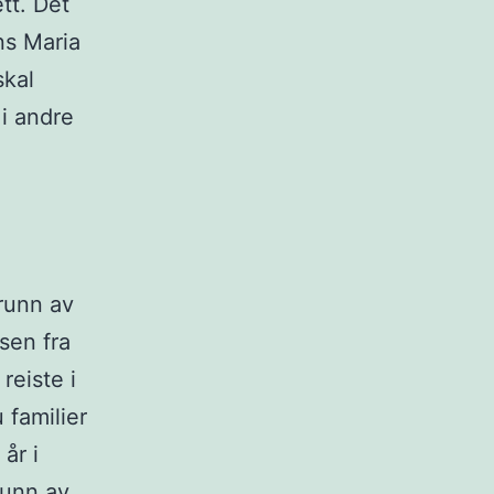
tt. Det
ns Maria
skal
i andre
grunn av
nsen fra
reiste i
 familier
år i
runn av