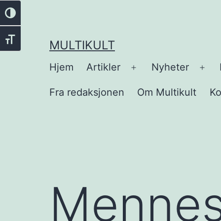
Gå
Veksle høykontrast
til
innhold
Veksle skriftstørrelse
MULTIKULT
Hjem
Artikler
Nyheter
Åpne
Åpn
meny
men
Fra redaksjonen
Om Multikult
Ko
Mennes