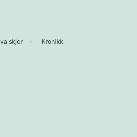
va skjer
Kronikk
Åpne
meny