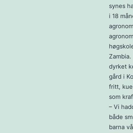
synes ha
i 18 mån
agronom.
agronom 
høgskole
Zambia. 
dyrket k
gård i K
fritt, k
som kraf
– Vi had
både smi
barna vå