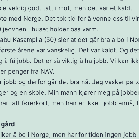
ble veldig godt tatt i mot, men det var et kaldt
te med Norge. Det tok tid for å venne oss til vi
ljeovnen i huset holder oss varm.
abu Kasampila (50) sier at det går bra å bo i No
ørste årene var vanskelig. Det var kaldt. Og det
g å få jobb. Det er så viktig å ha jobb. Vi kan ik
er penger fra NAV.
r jobb og derfor går det bra nå. Jeg vasker på t
er og en skole. Min mann kjører meg på jobbe
har tatt førerkort, men han er ikke i jobb ennå, f
 gård
liker å bo i Norge, men har for tiden ingen jobb,