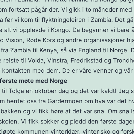
om fortsatt pågår der. Vi gikk i to måneder med 
 før vi kom til flyktningeleiren i Zambia. Det gå
re alt vi opplevde i Kongo. Da begynner vi bare å
d Vision, Røde Kors og andre organisasjoner hja
e fra Zambia til Kenya, så via England til Norge.
e reiste til Volda, Vinstra, Fredrikstad og Trond
r kontakten med dem. De er våre venner og vår 
t første møte med Norge
 til Tolga en oktober dag og det var kaldt! Jeg 
m hentet oss fra Gardermoen om hva var det hv
 bakken og vi fikk høre at det var snø. Om snø l
skolen. Vi fikk sokker og pledd den første dage
kjøpte kommunen vinterklær, vinter sko og forsk