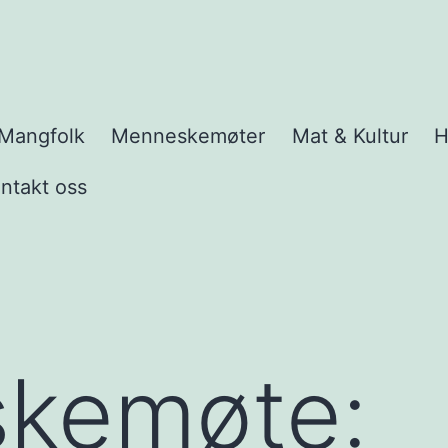
Mangfolk
Menneskemøter
Mat & Kultur
H
e
y
ntakt oss
kemøte: