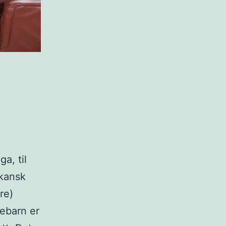
a, til
ikansk
re)
nebarn er