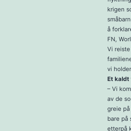
krigen s
småbarna
å forkla
FN, Worl
Vi reist
familien
vi holde
Et kald
– Vi kom
av de so
greie på
bare på 
etterpå 