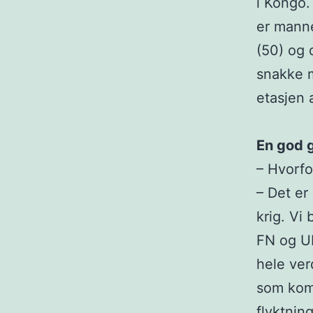
i Kongo.
er manne
(50) og 
snakke m
etasjen 
En god g
– Hvorfo
– Det er
krig. Vi 
FN og UD
hele ver
som kom 
flyktnin