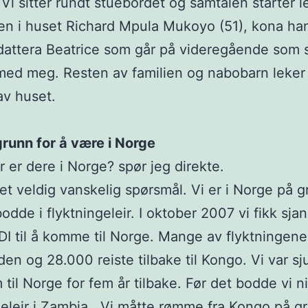
 Vi sitter rundt stuebordet og samtalen starter le
n i huset Richard Mpula Mukoyo (51), kona ha
dattera Beatrice som går på videregående som 
ed meg. Resten av familien og nabobarn leker 
av huset.
runn for å være i Norge
r er dere i Norge? spør jeg direkte.
 et veldig vanskelig spørsmål. Vi er i Norge på 
bodde i flyktningeleir. I oktober 2007 vi fikk sja
I til å komme til Norge. Mange av flyktningene 
den og 28.000 reiste tilbake til Kongo. Vi var sju
til Norge for fem år tilbake. Før det bodde vi ni 
geleir i Zambia. Vi måtte rømme fra Kongo på g