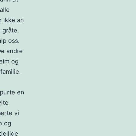
alle
r ikke an
 gråte.
lp oss.
 De andre
heim og
familie.
spurte en
ite
ærte vi
n og
jellige