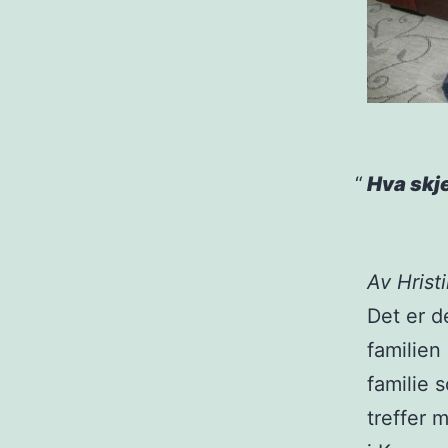
Hva skj
Av Hrist
Det er d
familie
familie 
treffer 