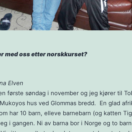
er med oss etter norskkurset?
ina Elven
en første søndag i november og jeg kjører til Tolg
n Mukoyos hus ved Glommas bredd. En glad afr
som har 10 barn, elleve barnebarn (og katten Tig
meg i gangen. Ni av barna bor i Norge og to bar