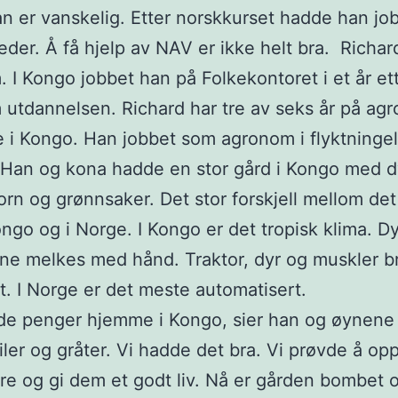
n er vanskelig. Etter norskkurset hadde han jo
eder. Å få hjelp av NAV er ikke helt bra. Richar
 I Kongo jobbet han på Folkekontoret i et år et
utdannelsen. Richard har tre av seks år på ag
 i Kongo. Han jobbet som agronom i flyktningel
Han og kona hadde en stor gård i Kongo med d
orn og grønnsaker. Det stor forskjell mellom det
ongo og i Norge. I Kongo er det tropisk klima. D
uene melkes med hånd. Traktor, dyr og muskler b
t. I Norge er det meste automatisert.
de penger hjemme i Kongo, sier han og øynene
ler og gråter. Vi hadde det bra. Vi prøvde å op
re og gi dem et godt liv. Nå er gården bombet 