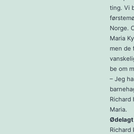
ting. Vi 
førstemø
Norge. O
Maria Ky
men de f
vanskeli
be om m
– Jeg ha
barnehag
Richard 
Maria.
Ødelagt
Richard 