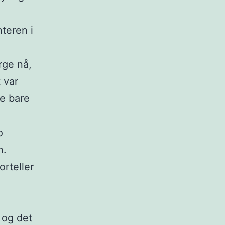
nteren i
rge nå,
 var
ke bare
o
n.
orteller
 og det