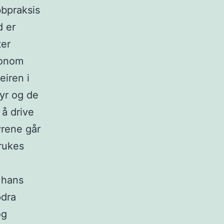
bbpraksis
d er
ter
ronom
eiren i
yr og de
 å drive
yrene går
rukes
 hans
pdra
og