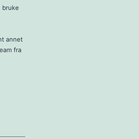
l bruke
nt annet
eam fra
nister
n