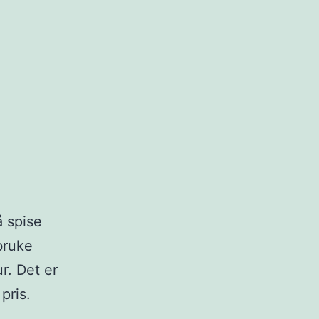
å spise
bruke
r. Det er
pris.
ltikulturell