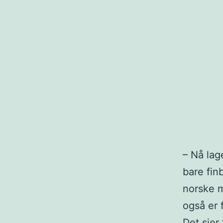
– Nå lag
bare fin
norske m
også er 
Det sier