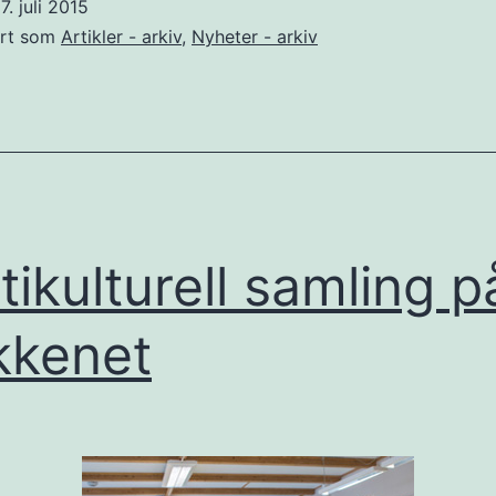
7. juli 2015
ert som
Artikler - arkiv
,
Nyheter - arkiv
tikulturell samling p
kkenet