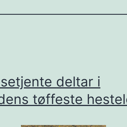
setjente deltar i
dens tøffeste heste