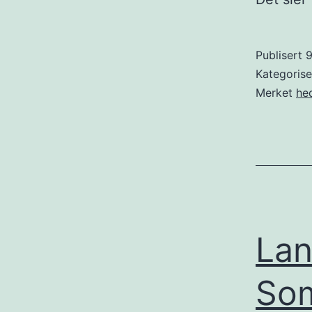
Publisert
9
Kategoris
Merket
he
Lan
Som