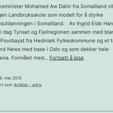
sminister Mohamed Aw Dahir fra Somaliland vi
gen Landbruksskole som modell for å styrke
sutdanningen i Somaliland. Av Ingrid Eide Han
i dag Tynset og Fjellregionen sammen med bla
 Pourbayat fra Hedmark Fylkeskommune og et t
and News med base i Oslo og som dekker hele
Landbruksmi
avia. Formålet med…
Fortsett å lese
fra
Somaliland
9. mai 2015
på
ert som
Artikler - arkiv
besøk
i
Fjellregione