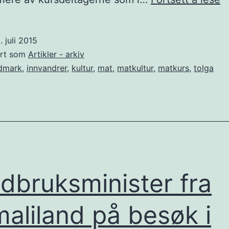
s
p
. juli 2015
k
ert som
Artikler - arkiv
dmark
,
innvandrer
,
kultur
,
mat
,
matkultur
,
matkurs
,
tolga
dbruksminister fra
aliland på besøk i