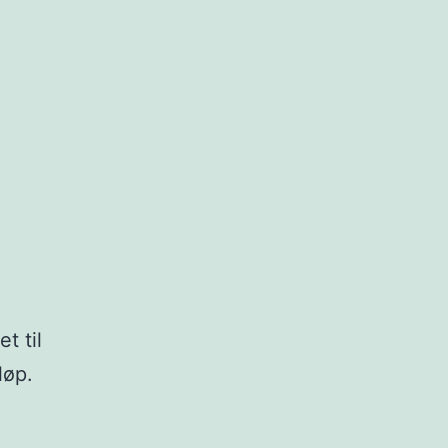
t til
eløp.