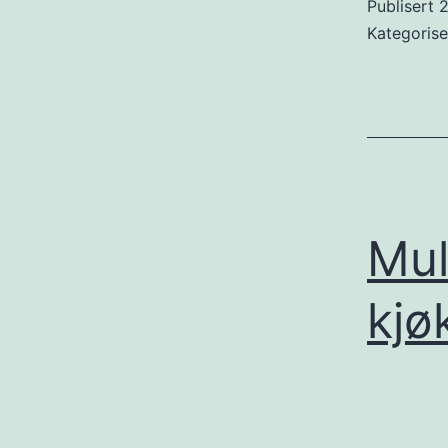
Publisert
2
Kategoris
Mul
kjø