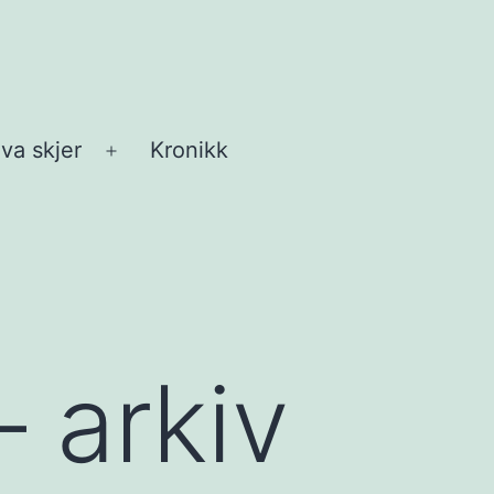
va skjer
Kronikk
Åpne
meny
– arkiv