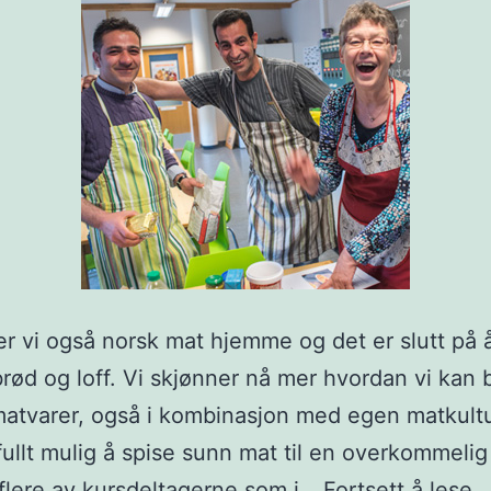
er vi også norsk mat hjemme og det er slutt på 
brød og loff. Vi skjønner nå mer hvordan vi kan 
atvarer, også i kombinasjon med egen matkultu
fullt mulig å spise sunn mat til en overkommelig 
Mu
 flere av kursdeltagerne som i…
Fortsett å lese