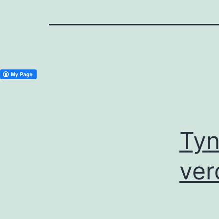
Tyn
ver