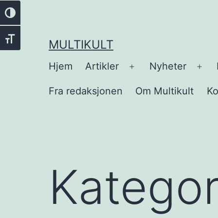
Gå
Veksle høykontrast
til
innhold
Veksle skriftstørrelse
MULTIKULT
Hjem
Artikler
Nyheter
Åpne
Åpn
meny
men
Fra redaksjonen
Om Multikult
Ko
Kategor