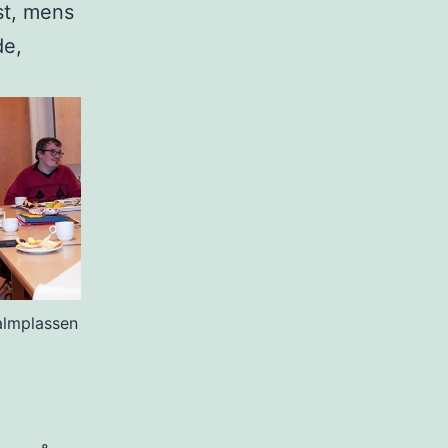
st, mens
de,
almplassen