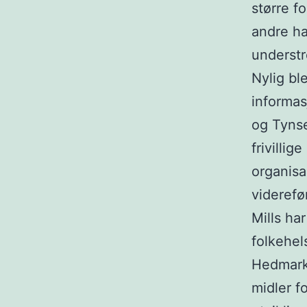
større f
andre ha
understr
Nylig bl
informas
og Tynse
frivillig
organisa
viderefø
Mills ha
folkehel
Hedmar
midler f