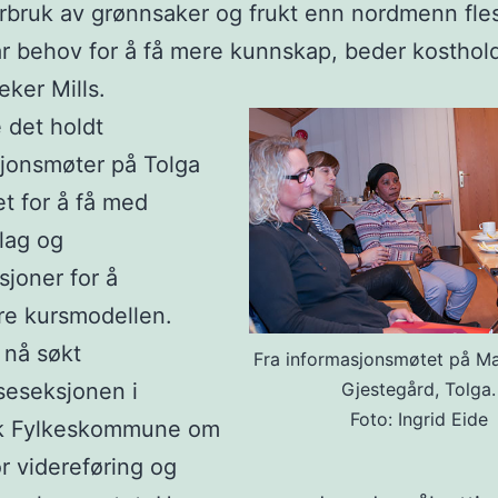
orbruk av grønnsaker og frukt enn nordmenn fle
r behov for å få mere kunnskap, beder kosthol
eker Mills.
e det holdt
jonsmøter på Tolga
t for å få med
e lag og
sjoner for å
re kursmodellen.
r nå søkt
Fra informasjonsmøtet på M
Gjestegård, Tolga.
seseksjonen i
Foto: Ingrid Eide
k Fylkeskommune om
or videreføring og