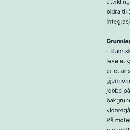
utviklin
bidra ti
integras
Grunnle
– Kunnsk
leve et 
er et an
gjennomf
jobbe på
bakgrunn
videregå
På møten