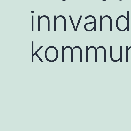
innvandr
kommu