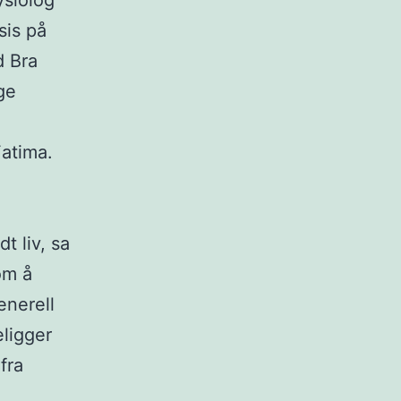
ysiolog
sis på
d Bra
ge
Fatima.
t liv, sa
om å
enerell
eligger
fra