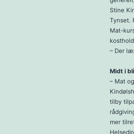
generelt
Stine Ki
Tynset. 
Mat-kurs
kosthold
– Der læ
Midt i b
– Mat og
Kindøls
tilby til
rådgivin
mer tilre
Helsedir