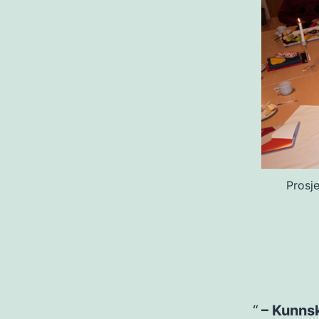
Prosje
– Kunns