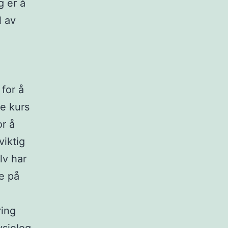
g er å
l av
for å
ke kurs
or å
viktig
lv har
e på
ring