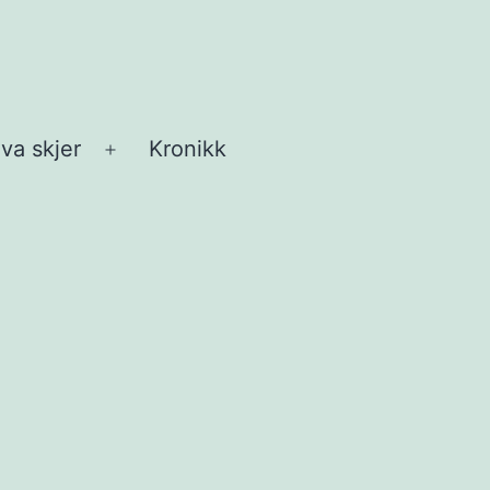
va skjer
Kronikk
Åpne
meny