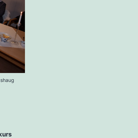
ølshaug
kurs