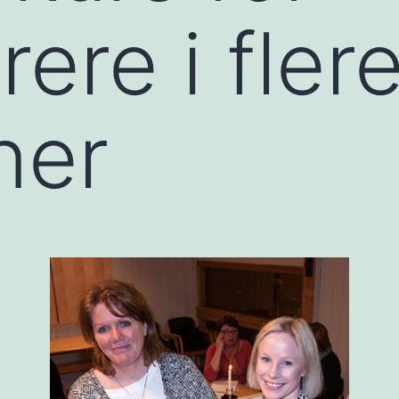
ere i fler
ner