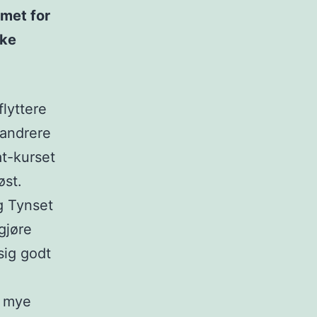
mmet for
kke
flyttere
vandrere
at-kurset
øst.
g Tynset
gjøre
sig godt
l mye