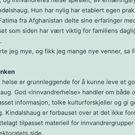
, og innvandreres helse spesielt, av ernæringsf
ndølshaug. Hun har nylig har etablert egen prak
Fatima fra Afghanistan delte sine erfaringer me
et som siden har vært viktig for familiens dagli
.
rte jeg mye, og fikk jeg mange nye venner, sa 
linken
 helse er grunnleggende for å kunne leve et god
haug. God «innvandrerhelse» handler om både 
passet informasjon, tolke kulturforskjeller og gi g
g. Kindalshaug er forbauset over at det ikke for
ttelagt tilpasset materiell for innvandrergrupper 
ektoratets side.