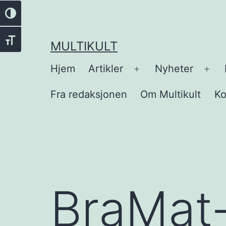
Gå
Veksle høykontrast
til
innhold
Veksle skriftstørrelse
MULTIKULT
Hjem
Artikler
Nyheter
Åpne
Åpn
meny
men
Fra redaksjonen
Om Multikult
Ko
BraMat-