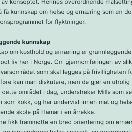
g av konseptet. Hennes overordnende målsettin
l å få kunnskap om helse og ernæring som en de
jonsprogrammet for flyktninger.
ggende kunnskap
ap om kosthold og ernæring er grunnleggende 
godt liv her i Norge. Om gjennomføringen av sli
svarsområdet som skal legges på frivilligheten f
øre kan man diskutere, men de gjør en utrolig 
 dette området i dag, understreker Mills som se
 som kokk, og har undervist innen mat og hels
ende skole på Hamar i en årrekke.
e fikk frammøtte en bred orientering om ernæ