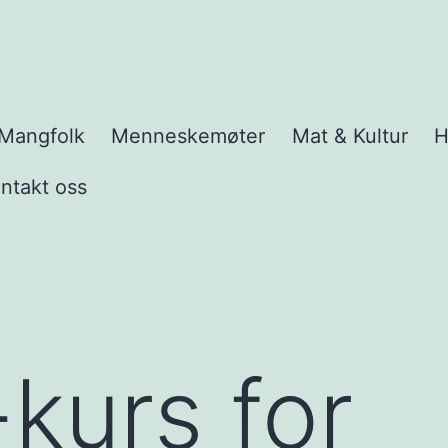
Mangfolk
Menneskemøter
Mat & Kultur
H
e
y
ntakt oss
kurs for