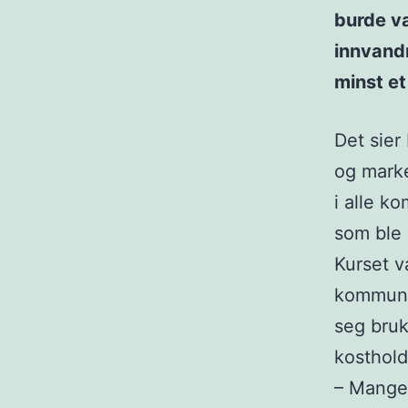
burde væ
innvandr
minst et
Det sier 
og marke
i alle k
som ble 
Kurset v
kommune.
seg bruk
kosthold
– Mange 