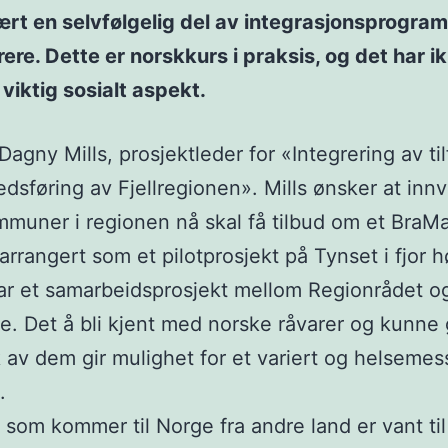
rt en selvfølgelig del av integrasjonsprogra
ere. Dette er norskkurs i praksis, og det har i
 viktig sosialt aspekt.
Dagny Mills, prosjektleder for «Integrering av til
dsføring av Fjellregionen». Mills ønsker at inn
ommuner i regionen nå skal få tilbud om et BraM
arrangert som et pilotprosjekt på Tynset i fjor h
ar et samarbeidsprosjekt mellom Regionrådet o
 Det å bli kjent med norske råvarer og kunne 
 av dem gir mulighet for et variert og helsemes
.
som kommer til Norge fra andre land er vant ti