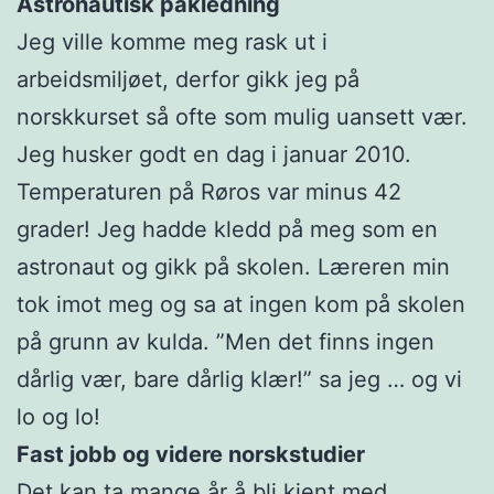
Astronautisk påkledning
Jeg ville komme meg rask ut i
arbeidsmiljøet, derfor gikk jeg på
norskkurset så ofte som mulig uansett vær.
Jeg husker godt en dag i januar 2010.
Temperaturen på Røros var minus 42
grader! Jeg hadde kledd på meg som en
astronaut og gikk på skolen. Læreren min
tok imot meg og sa at ingen kom på skolen
på grunn av kulda. ”Men det finns ingen
dårlig vær, bare dårlig klær!” sa jeg … og vi
lo og lo!
Fast jobb og videre norskstudier
Det kan ta mange år å bli kjent med