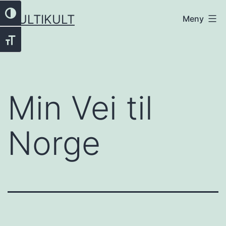
Gå
Veksle høykontrast
MULTIKULT
Meny
til
innhold
Veksle skriftstørrelse
Min Vei til
Norge