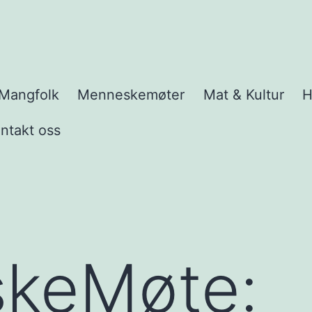
Mangfolk
Menneskemøter
Mat & Kultur
H
e
y
ntakt oss
keMøte: