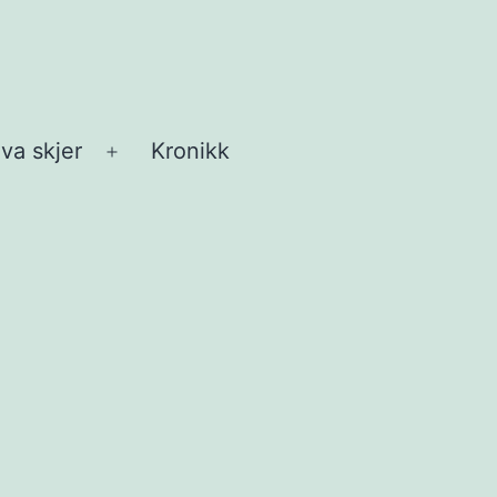
va skjer
Kronikk
Åpne
meny