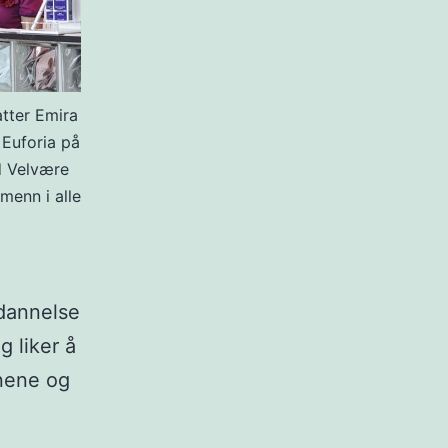
tter Emira
Euforia på
d Velvære
 menn i alle
tdannelse
g liker å
enene og