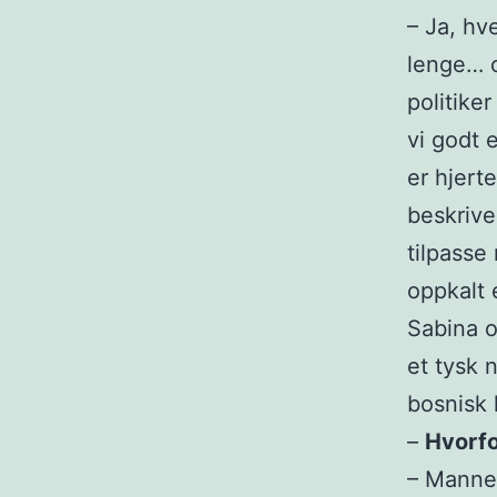
– Ja, hv
lenge… o
politike
vi godt 
er hjerte
beskrive
tilpasse
oppkalt
Sabina o
et tysk 
bosnisk 
–
Hvorfo
– Mannen