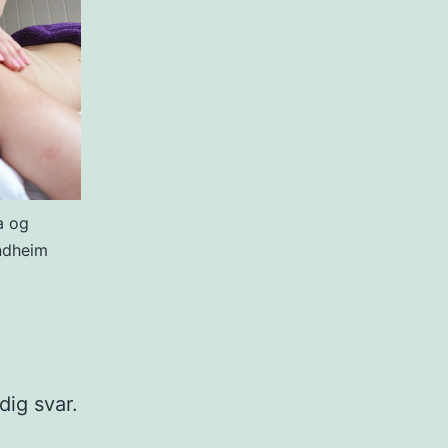
a og
ondheim
dig svar.