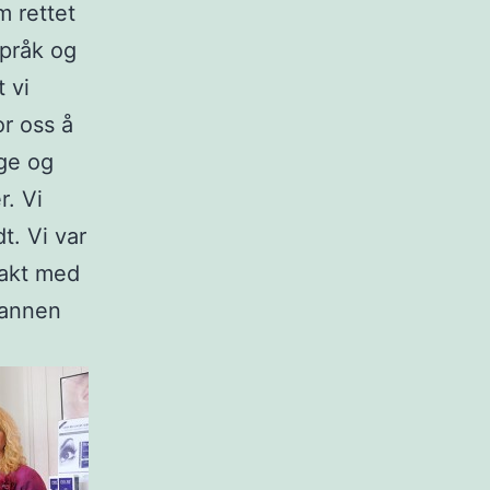
m rettet
språk og
t vi
r oss å
age og
r. Vi
t. Vi var
takt med
Mannen