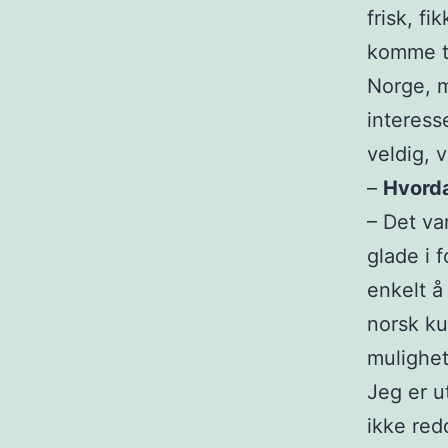
frisk, fi
komme ti
Norge, m
interesse
veldig, v
–
Hvorda
– Det var
glade i 
enkelt å 
norsk kul
mulighet
Jeg er u
ikke redd