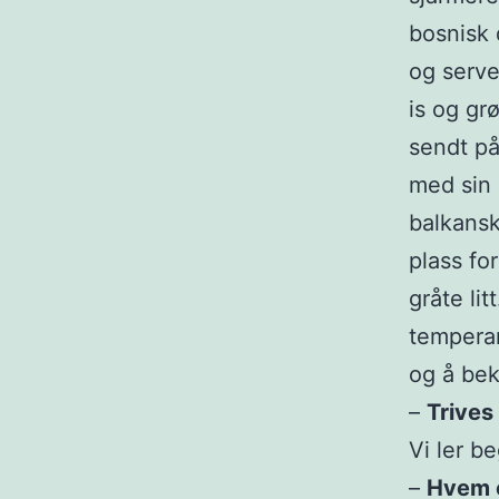
bosnisk
og serve
is og gr
sendt p
med sin 
balkans
plass fo
gråte lit
temperam
og å bek
–
Trives
Vi ler b
–
Hvem 