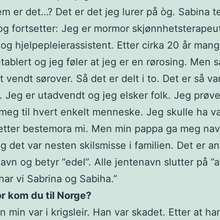
em er det…? Det er det jeg lurer på òg. Sabina t
g fortsetter: Jeg er mormor skjønnhetsterapeu
r og hjelpepleierassistent. Etter cirka 20 år mang
etablert og jeg føler at jeg er en rørosing. Men 
t vendt sørover. Så det er delt i to. Det er så va
. Jeg er utadvendt og jeg elsker folk. Jeg prøve
 meg til hvert enkelt menneske. Jeg skulle ha v
 etter bestemora mi. Men min pappa ga meg na
g det var nesten skilsmisse i familien. Det er an
navn og betyr ”edel”. Alle jentenavn slutter på ”a
har vi Sabrina og Sabiha.”
r kom du til Norge?
 min var i krigsleir. Han var skadet. Etter at ha