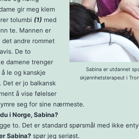
 dame gir meg klem
rer tolumbi
(1)
med
ønn te. Mannen er
å det andre rommet
avis. De to
ke damene trenger
Sabina er utdannet sp
r å le og kanskje
skjønnhetsterapeut i Tr
t. Det er jo balkansk
ent å vise følelser
ymre seg for sine nærmeste.
 du i Norge, Sabina?
egge to. Det er standard spørsmål med ikke enty
er Sabina?
spør jeg seriøst.