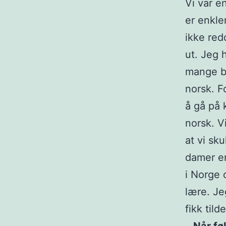
Vi var e
er enkler
ikke red
ut. Jeg
mange bø
norsk. F
å gå på 
norsk. V
at vi sku
damer er
i Norge 
lære. Je
fikk tild
–
Når fø