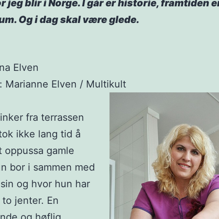
r jeg blir i Norge. I går er historie, framtiden e
um. Og i dag skal være glede.
ina Elven
o: Marianne Elven / Multikult
inker fra terrassen
tok ikke lang tid å
et oppussa gamle
un bor i sammen med
sin og hvor hun har
 to jenter. En
nde og høflig