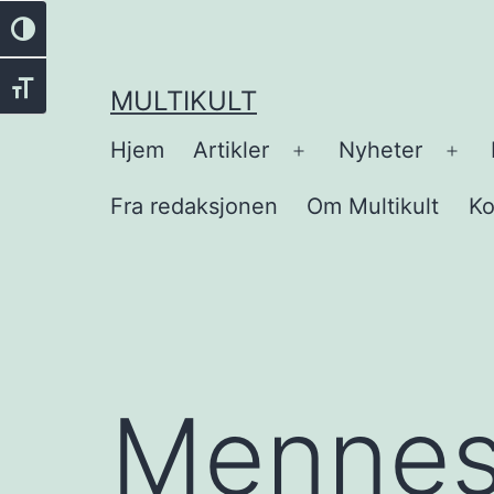
Gå
Veksle høykontrast
til
innhold
Veksle skriftstørrelse
MULTIKULT
Hjem
Artikler
Nyheter
Åpne
Åpn
meny
men
Fra redaksjonen
Om Multikult
Ko
Mennes