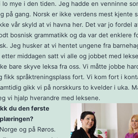
i lo mye i den tiden. Jeg hadde en venninne so
 på gang. Norsk er ikke verdens mest kjente 
kke vår skyld at vi havna her. Det var jo fordel a
dt bosnisk grammatikk og da var det enklere fo
sk. Jeg husker at vi hentet ungene fra barneh
 etter middagen satt vi alle og jobbet med lekse
ke bare skyve leksa fra oss. Vi måtte jobbe hard
g fikk språktreningsplass fort. Vi kom fort i kon
samtidig gikk vi på norskkurs to kvelder i uka. 
eg vi hjalp hverandre med leksene.
ikk du den første
plæringen?
 Norge og på Røros.