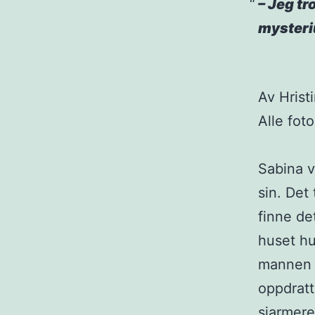
– Jeg tro
mysteri
Av Hrist
Alle fot
Sabina v
sin. Det 
finne d
huset h
mannen 
oppdratt
sjarmere