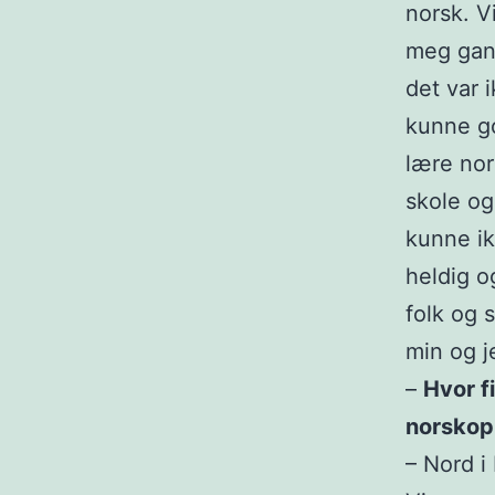
norsk. V
meg gang
det var i
kunne go
lære nor
skole og
kunne ik
heldig o
folk og 
min og j
–
Hvor f
norskop
– Nord i