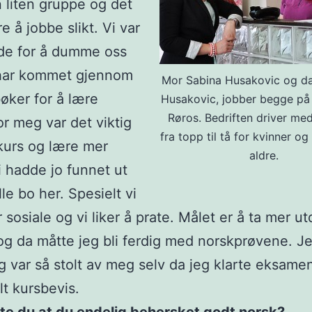
n liten gruppe og det
e å jobbe slikt. Vi var
de for å dumme oss
 har kommet gjennom
Mor Sabina Husakovic og da
ker for å lære
Husakovic, jobber begge på 
Røros. Bedriften driver me
or meg var det viktig
fra topp til tå for kvinner og
kurs og lære mer
aldre.
i hadde jo funnet ut
lle bo her. Spesielt vi
 sosiale og vi liker å prate. Målet er å ta mer u
og da måtte jeg bli ferdig med norskprøvene. Je
g var så stolt av meg selv da jeg klarte eksam
elt kursbevis.
lte du at du endelig behersket godt norsk?