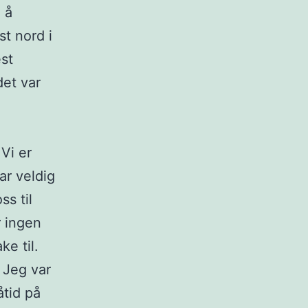
m å
st nord i
est
det var
 Vi er
ar veldig
ss til
r ingen
e til.
 Jeg var
åtid på