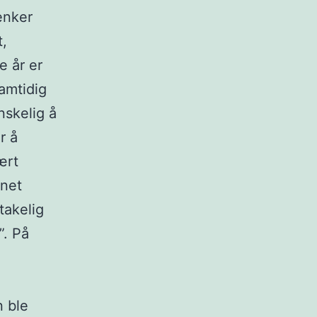
enker
t,
e år er
samtidig
nskelig å
r å
ært
vnet
takelig
”. På
n ble