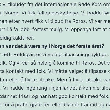
kk vi tilbudet fra det internasjonale Røde Kors o
l Norge. Vi fikk felles beskyttelse. Vi bodde før
en etter hvert fikk vi tilbud fra Røros. Vi var m
rt i å få jobb, fortest mulig. Vi oppdaga fort at 
eldig kaldt her.
n var det å være ny i Norge det første året?
 tøft. Heldigvis er vi veldig tilpassningsdyktige.
folk. Og vi var så heldig å komme til Røros. Det v
ta kontakt med folk. Vi måtte velge; å tilpasse o
tur eller å flytte tilbake. Men å flytte tilbake va
. Vi hadde ingenting i hjemlandet å komme tilbak
tdannet frisør og har hatt god kontakt med folk.
 for å prate, gjøre feil eller blande framtid og n