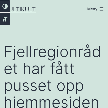
Gå
Veksle høykontrast
MULTIKULT
Meny
til
innhold
Veksle skriftstørrelse
Fjellregionråd
et har fått
pusset opp
hjemmesiden