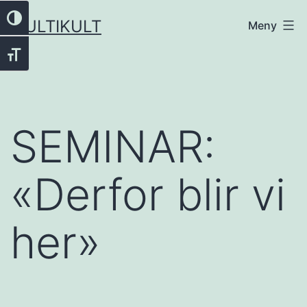
Gå
Veksle høykontrast
MULTIKULT
Meny
til
innhold
Veksle skriftstørrelse
SEMINAR:
«Derfor blir vi
her»