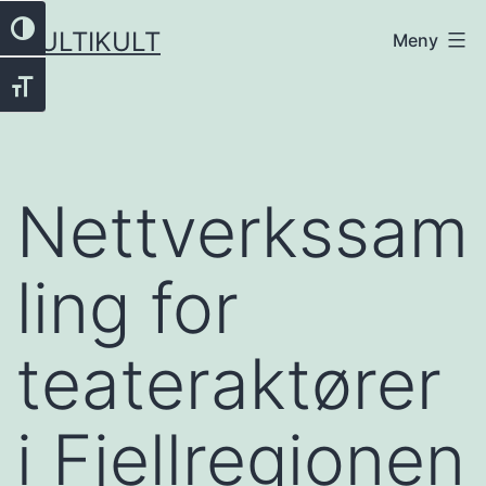
Gå
Veksle høykontrast
MULTIKULT
Meny
til
innhold
Veksle skriftstørrelse
Nettverkssam
ling for
teateraktører
i Fjellregionen