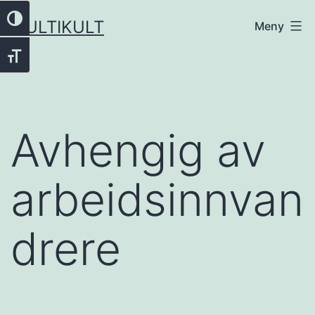
Gå
Veksle høykontrast
MULTIKULT
Meny
til
innhold
Veksle skriftstørrelse
Avhengig av
arbeidsinnvan
drere