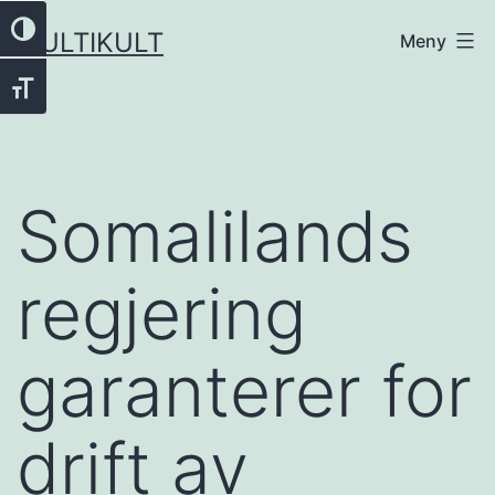
Gå
Veksle høykontrast
MULTIKULT
Meny
til
innhold
Veksle skriftstørrelse
Somalilands
regjering
garanterer for
drift av