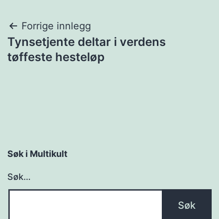
Innleggsnavigasjon
Forrige innlegg
Tynsetjente deltar i verdens
tøffeste hesteløp
Søk i Multikult
Søk…